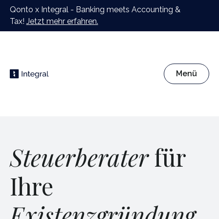
Qonto x Integral - Banking meets Accounting &
Tax!
Jetzt mehr erfahren.
Menü
Steuerberater
für
Ihre
Existenzgründung