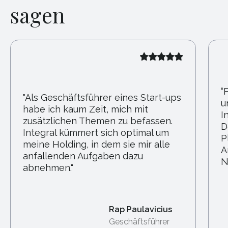
sagen
“
"Als Geschäftsführer eines Start-ups
u
habe ich kaum Zeit, mich mit
I
zusätzlichen Themen zu befassen.
D
Integral kümmert sich optimal um
P
meine Holding, in dem sie mir alle
A
anfallenden Aufgaben dazu
N
abnehmen."
Rap Paulavicius
Geschäftsführer