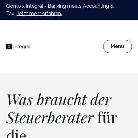
Qonto x Integral - Banking meets Accounting &
Tax!
Jetzt mehr erfahren.
Menü
Was braucht der
Steuerberater
für
die