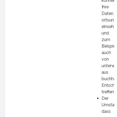
können
Ihre
Daten
ortsuna
einsehe
und
zum
Beispiel
auch
von
unterw
aus
buchhal
Entsch
treffen.
Der
Umstan
dass