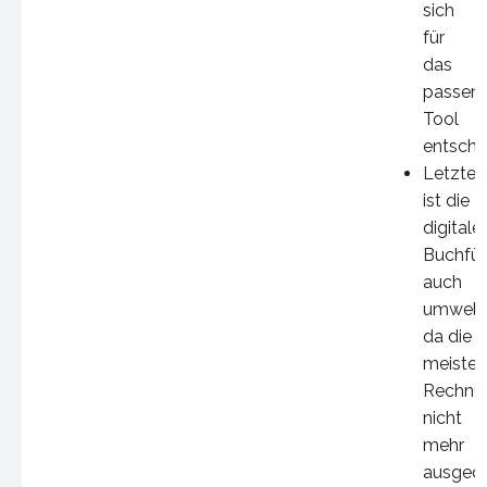
sich
für
das
passen
Tool
entsche
Letzten
ist die
digitale
Buchfü
auch
umweltf
da die
meisten
Rechnu
nicht
mehr
ausgedr