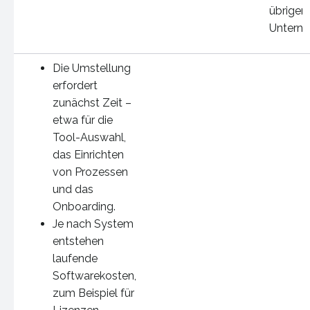
übrigen
Untern
Die Umstellung
erfordert
zunächst Zeit –
etwa für die
Tool-Auswahl,
das Einrichten
von Prozessen
und das
Onboarding.
Je nach System
entstehen
laufende
Softwarekosten,
zum Beispiel für