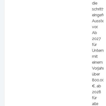
die
schrittw
eingefü
Ausstell
vor.
Ab
2027
für
Untern
mit
einem
Vorjahr
über
800.00
€, ab
2028
für
alle