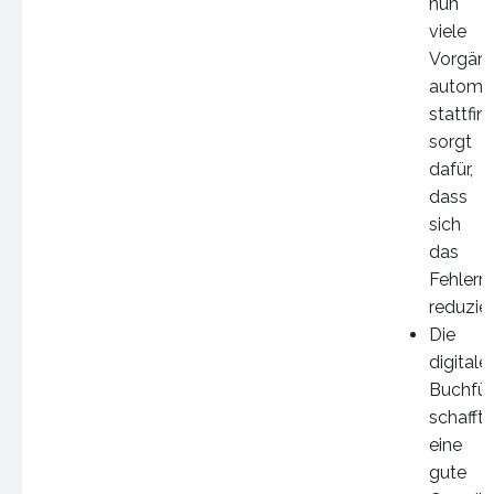
nun
viele
Vorgän
automat
stattfin
sorgt
dafür,
dass
sich
das
Fehlerri
reduzier
Die
digitale
Buchfü
schafft
eine
gute