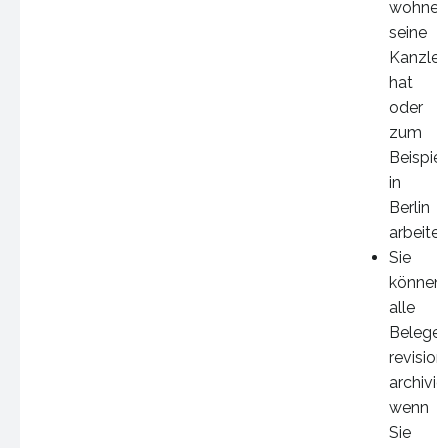
wohnen
seine
Kanzlei
hat
oder
zum
Beispiel
in
Berlin
arbeitet
Sie
können
alle
Belege
revision
archivie
wenn
Sie