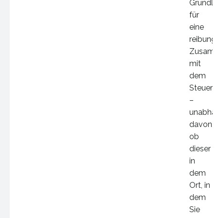
Grundl
für
eine
reibung
Zusamm
mit
dem
Steuerb
–
unabhä
davon,
ob
dieser
in
dem
Ort, in
dem
Sie