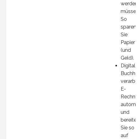
werden
müssen
So
sparen
Sie
Papier
(und
Geld).
Digitale
Buchha
verarbe
E-
Rechnu
automat
und
bereite
Sie so
auf