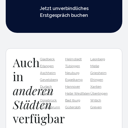
Jetzt unverbindliches Erstgespräch buchen
Jetzt unverbindliches
Erstgespräch buchen
Auch
Gladbeck
Helmstedt
Leonberg
Erlangen
Tübingen
Melle
in
Aschheim
Neuburg
Griesheim
Gevelsberg
Espelkamp
Ehingen
anderen
Durlach
Hannover
Xanten
Lübeck
Halle Westfalen
Überlingen
Städten
Osnabrück
Bad Iburg
Willich
Königsbrunn
Gütersloh
Greven
verfügbar