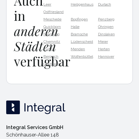
Auch
Leer
Heiligenhaus
Durlach
in
Ostfriesland
Meschede
Bopfingen
Penzberg
anderen
Quickborn
Halle
Öhringen
Nienburg
Bramsche
Dinslaken
Städten
Chemnitz
Lüdenscheid
Meier
Fürth
Menden
Herten
verfügbar
Bergisch
Wolfenbüttel
Hannover
Gladbach
Integral Services GmbH
Schönhauser-Allee 148